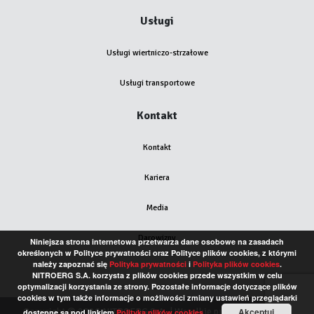
Usługi
Usługi wiertniczo-strzałowe
Usługi transportowe
Kontakt
Kontakt
Kariera
Media
Darowizny
Niniejsza strona internetowa przetwarza dane osobowe na zasadach
określonych w Polityce prywatności oraz Polityce plików cookies, z którymi
należy zapoznać się
Polityka prywatności
i
Polityka plików cookies
.
NITROERG S.A. korzysta z plików cookies przede wszystkim w celu
optymalizacji korzystania ze strony. Pozostałe informacje dotyczące plików
cookies w tym także informacje o możliwości zmiany ustawień przeglądarki
Copyright © 2026 NITROERG S.A. | Wszelkie prawa zastrzeżone
Akceptuj
dostępne są pod linkiem
Polityka plików cookies
.