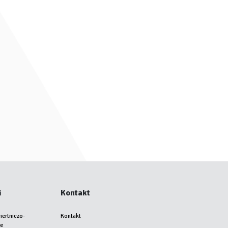
i
Kontakt
iertniczo-
Kontakt
we