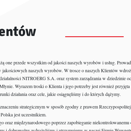
ientów
ależą one przede wszystkim od jakości naszych wyrobów i usług. Prow
w jakościowych naszych wyrobów. W trosce o naszych Klientów wdroż
działalności NITROERG S.A. oraz system zarządzania w dziedzinie o
łynie. Wyrazem troski o Klienta i jego potrzeby jest również przyj
unki działania oraz cele, jakie osiągnęliśmy i do których dążymy.
 znaczeniu strategicznym w sposób zgodny z prawem Rzeczypospolite
 Polska jest uczestnikiem.
go oraz międzynarodowego poprzez zapobieganie niekontrolowanemu 
omy i dobrowolny wdrożyliśmy i utrzymujemy w naszej Firmie Wewnęt