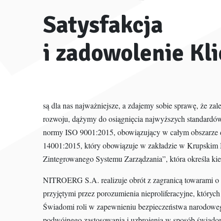
Satysfakcja
i zadowolenie Kl
są dla nas najważniejsze, a zdajemy sobie sprawę, że z
rozwoju, dążymy do osiągnięcia najwyższych standardó
normy ISO 9001:2015, obowiązujący w całym obszarze 
14001:2015, który obowiązuje w zakładzie w Krupskim M
Zintegrowanego Systemu Zarządzania”, która określa kier
NITROERG S.A. realizuje obrót z zagranicą towarami o
przyjętymi przez porozumienia nieproliferacyjne, których
Świadomi roli w zapewnieniu bezpieczeństwa narodowe
podwójnego zastosowania i uzbrojenia w sposób świad